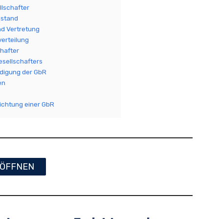
lschafter
stand
nd Vertretung
verteilung
chafter
esellschafters
digung der GbR
en
richtung einer GbR
ÖFFNEN