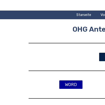
Zum
Inhalt
springen
Starseite
Vo
OHG Ante
WORD