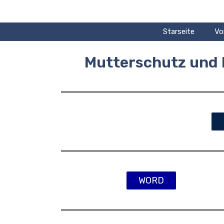
Zum
Inhalt
springen
Starseite
Vo
Mutterschutz und 
WORD