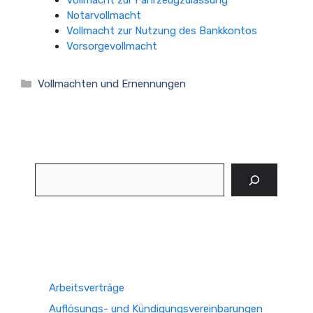
Vollmacht zur Fahrzeugzulassung
Notarvollmacht
Vollmacht zur Nutzung des Bankkontos
Vorsorgevollmacht
Kategorien
Vollmachten und Ernennungen
Suchen
Arbeitsverträge
Auflösungs- und Kündigungsvereinbarungen